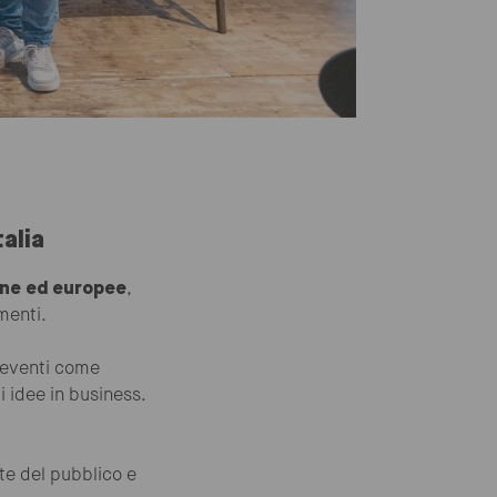
alia
iane ed europee
,
imenti.
 eventi come
 idee in business.
te del pubblico e