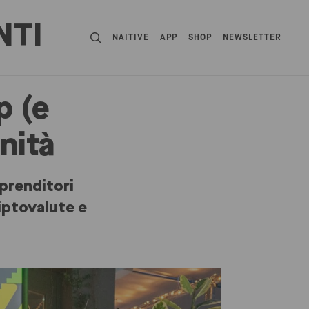
NTI
NAITIVE
APP
SHOP
NEWSLETTER
p (e
nità
prenditori
riptovalute e