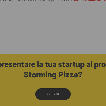
 e co-fondatrice Elena Setaro per il nostro
podcast sulle star
presentare la tua startup al pr
Storming Pizza?
SCRIVICI