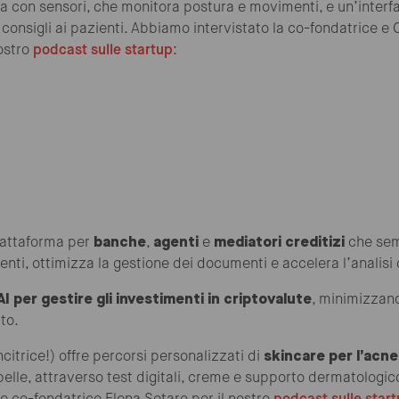
 con sensori, che monitora postura e movimenti, e un’interfa
à consigli ai pazienti. Abbiamo intervistato la co-fondatrice e 
ostro
podcast sulle startup
:
iattaforma per
banche
,
agenti
e
mediatori creditizi
che sem
enti, ottimizza la gestione dei documenti e accelera l’analisi 
AI per gestire gli investimenti in criptovalute
, minimizzando
to.
ncitrice!) offre percorsi personalizzati di
skincare per l’acne
pelle, attraverso test digitali, creme e supporto dermatologi