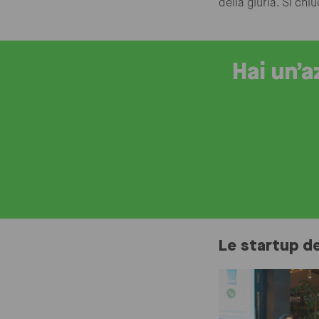
della giuria. Si chi
Hai un’a
Le startup d