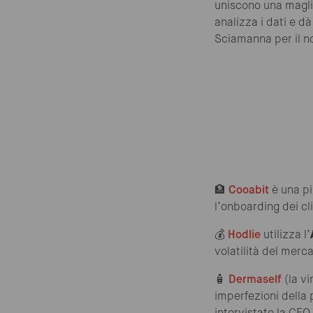
uniscono una maglia
analizza i dati e d
Sciamanna per il n
🏦
Cooabit
è una p
l’onboarding dei cli
💰
Hodlie
utilizza l’
volatilità del merca
🧴
Dermaself
(la vi
imperfezioni della 