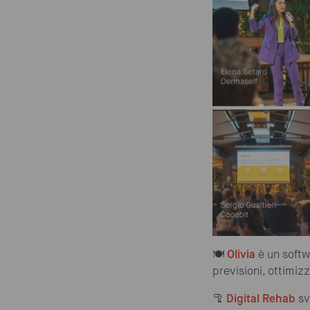
🍽️
Olivia
è un soft
previsioni, ottimizz
🦿
Digital Rehab
sv