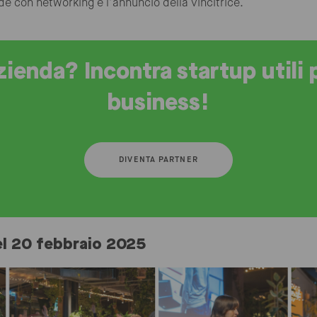
ude con networking e l’annuncio della vincitrice.
zienda? Incontra startup utili p
business!
DIVENTA PARTNER
el 20 febbraio 2025