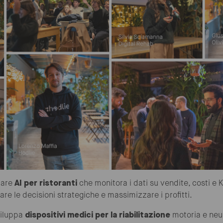
ware
AI per ristoranti
che monitora i dati su vendite, costi e K
are le decisioni strategiche e massimizzare i profitti.
iluppa
dispositivi medici per la riabilitazione
motoria e neu