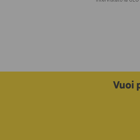
intervistato la CEO
Vuoi 